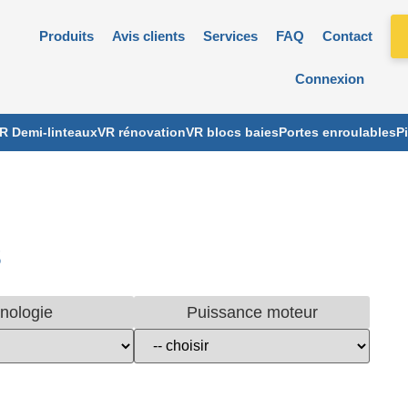
Produits
Avis clients
Services
FAQ
Contact
Connexion
R Demi-linteaux
VR rénovation
VR blocs baies
Portes enroulables
P
s
nologie
Puissance moteur