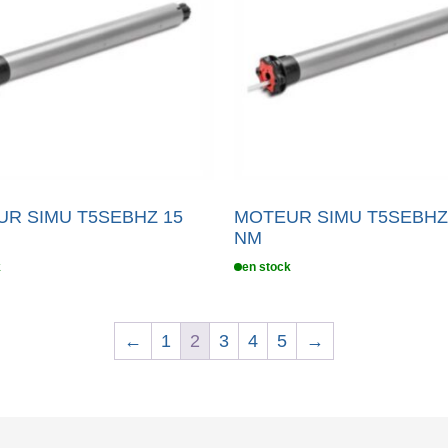
R SIMU T5SEBHZ 15
MOTEUR SIMU T5SEBHZ
NM
k
en stock
←
1
2
3
4
5
→