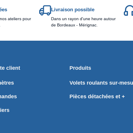
ées
Livraison possible
nos ateliers pour
Dans un rayon d'une heure autour
.
de Bordeaux - Mérignac.
e client
Produits
ètres
Volets roulants sur-mes
andes
Pièces détachées et +
iers