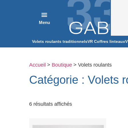
Volets roulants traditionnels
VR Coffres linteaux
V
Accueil
>
Boutique
> Volets roulants
Catégorie : Volets r
6 résultats affichés