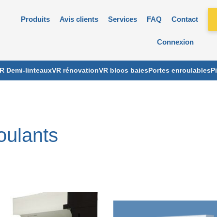
Produits
Avis clients
Services
FAQ
Contact
Connexion
R Demi-linteaux
VR rénovation
VR blocs baies
Portes enroulables
P
oulants