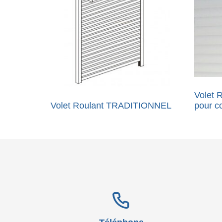
Volet
Volet Roulant TRADITIONNEL
pour co