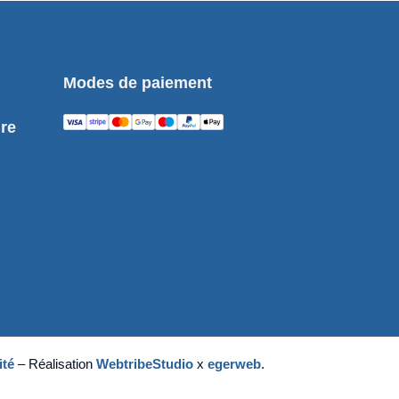
Modes de paiement
ure
ité
– Réalisation
WebtribeStudio
x
egerweb
.